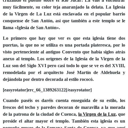
cruzando el puente sobre el Rio Júcar: La vais a encontrar
muy fácilmente, su color teja anaranjado la delata. La Iglesia
de la Virgen de La Luz está enclavada en el popular barrio
conquense de San Antón, así que también a este templo se le
llama «Iglesia de San Antón».
Lo primero que hay que ver es que esta iglesia tiene dos
puertas, la que no se utiliza es una portada plateresca, por lo
visto perteneciente al antiguo Convento que había siglos atrás
anexo al templo. Los orígenes de la Iglesia de la Virgen de la
Luz son del Siglo XVI pero casi todo lo que se ve es del XVIII,
remodelada por el arquitecto José Martín de Aldehuela y
dejándola por dentro decorada al estilo rococó.
[easyrotator]erc_66_1389263122[/easyrotator]
Cuando paséis os daréis cuenta enseguida de su estilo, los
frescos del techo y paredes decoran de maravilla a la morada
de la patrona de la ciudad de Cuenca,
la Virgen de la Luz
, que
preside el altar mayor el templo. También esta iglesia es un
pequeño museo de la Semana Santa de Cuenca, ya que aquí